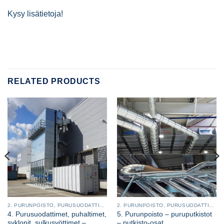
Kysy lisätietoja!
RELATED PRODUCTS
2. PURUNPOISTO, PURUSUODATTIMET, PURUPUTKISTOT, PUTKISTO-OSAT JA SUODATINLETKUT
2. PURUNPOISTO, PURUSUODATTIMET, PURUPUTKISTOT, PUTKISTO-OSAT JA SUODATINLETKUT
4. Purusuodattimet, puhaltimet,
5. Purunpoisto – puruputkistot
syklonit, sulkusyöttimet –
– putkisto-osat