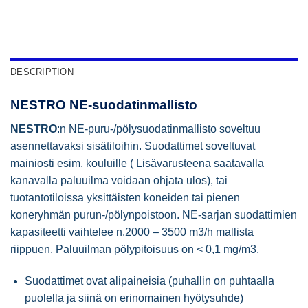
DESCRIPTION
NESTRO NE-suodatinmallisto
NESTRO
:n NE-puru-/pölysuodatinmallisto soveltuu
asennettavaksi sisätiloihin. Suodattimet soveltuvat
mainiosti esim. kouluille ( Lisävarusteena saatavalla
kanavalla paluuilma voidaan ohjata ulos), tai
tuotantotiloissa yksittäisten koneiden tai pienen
koneryhmän purun-/pölynpoistoon. NE-sarjan suodattimien
kapasiteetti vaihtelee n.2000 – 3500 m3/h mallista
riippuen. Paluuilman pölypitoisuus on < 0,1 mg/m3.
Suodattimet ovat alipaineisia (puhallin on puhtaalla
puolella ja siinä on erinomainen hyötysuhde)