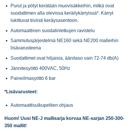
Purut ja pölyt kerätään muovisäkkeihin, mitkä ovat
suodattimen alla olevissa keräilykärryissä*. Kärryt
lukittuvat tiiviisti keräysasentoon.
Automaattinen suodatinletkujen ravistelu
Sammutusjärjestelmä NE160 sekä NE200 malleihin
lisävarusteena
Suodattimet ovat hiljaisia, äänitaso vain 72-74 db(A)
Jännitesyöttö 400VAC, 50Hz
Paineilmasyöttö 6 bar
*Lisävarusteet:
Automaattisulkupeltien ohjaus
Huom! Uusi NE-J mallisarja korvaa NE-sarjan 250-300-
350 mallit!